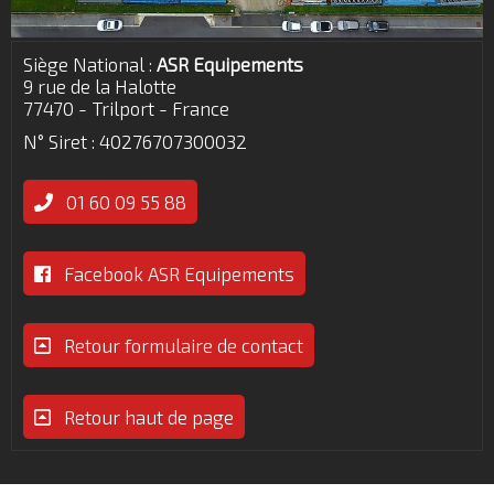
Siège National :
ASR Equipements
9 rue de la Halotte
77470 - Trilport - France
N° Siret : 40276707300032
01 60 09 55 88
Facebook ASR Equipements
Retour formulaire de contact
Retour haut de page