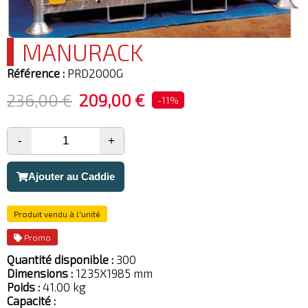
MANURACK
Référence :
PRD2000G
236,00 €
209,00 €
-11%
-
+
Ajouter au Caddie
Produit vendu à l'unité
Promo
Quantité disponible :
300
Dimensions :
1235X1985 mm
Poids :
41.00 kg
Capacité :