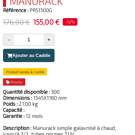
MANURACK
Référence :
PRS1500G
176,00 €
155,00 €
-12%
-
+
Ajouter au Caddie
Produit vendu à l'unité
Promo
Quantité disponible :
300
Dimensions :
1545X1180 mm
Poids :
27.00 kg
Capacité :
Garantie :
12 mois
Description :
Manurack simple galavnisé à chaud,
jusqu'à 3/1 , tubes normes TUV