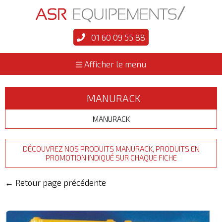
01 60 09 55 88
Afficher le menu
MANURACK
MANURACK
DÉCOUVREZ NOS PRODUITS MANURACK, PRODUITS EN
PROMOTION INDIQUÉ SUR CHAQUE FICHE
← Retour page précédente