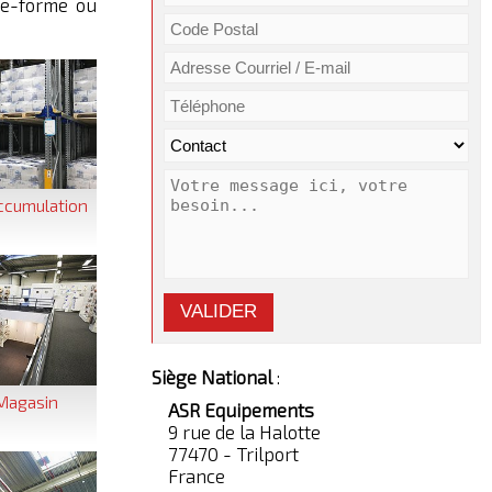
te-forme ou
ccumulation
VALIDER
Siège National
:
Magasin
ASR Equipements
9 rue de la Halotte
77470 - Trilport
France