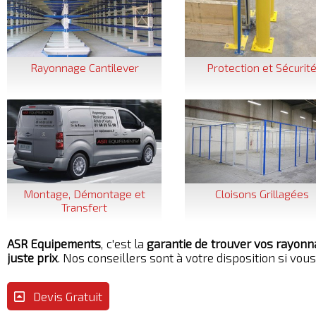
Rayonnage Cantilever
Protection et Sécurit
Montage, Démontage et
Cloisons Grillagées
Transfert
ASR Equipements
, c'est la
garantie de trouver vos rayonn
juste prix
. Nos conseillers sont à votre disposition si vou
Devis Gratuit