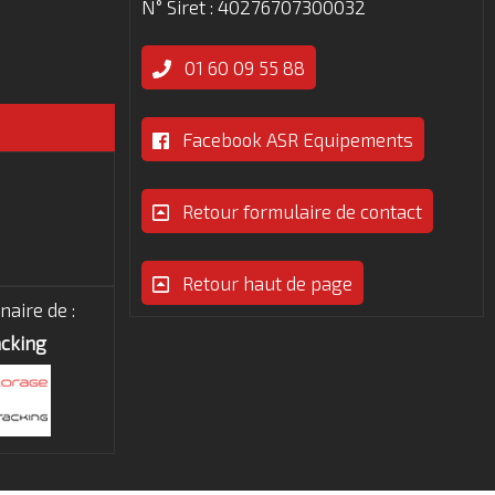
N° Siret : 40276707300032
01 60 09 55 88
Facebook ASR Equipements
Retour formulaire de contact
Retour haut de page
aire de :
cking