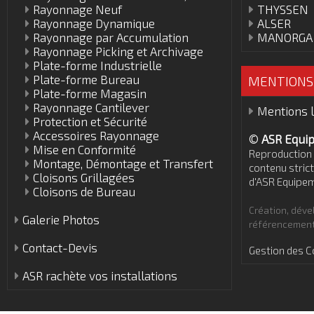
Rayonnage Neuf
THYSSEN
Rayonnage Dynamique
ALSER
Rayonnage par Accumulation
MANORGA
Rayonnage Picking et Archivage
Plate-forme Industrielle
Plate-forme Bureau
MENTIONS
Plate-forme Magasin
Rayonnage Cantilever
Mentions 
Protection et Sécurité
Accessoires Rayonnage
©
ASR Equi
Mise en Conformité
Reproduction 
Montage, Démontage et Transfert
contenu strict
Cloisons Grillagées
d'ASR Equipe
Cloisons de Bureau
Création, dév
Galerie Photos
référencement
Contact-Devis
Gestion des C
ASR rachète vos installations