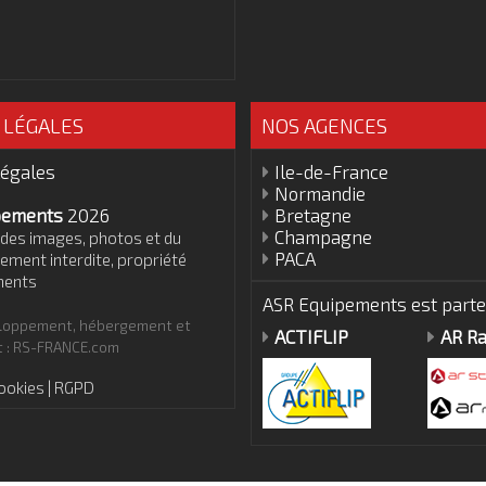
 LÉGALES
NOS AGENCES
légales
Ile-de-France
Normandie
pements
2026
Bretagne
Champagne
des images, photos et du
PACA
ement interdite, propriété
ments
ASR Equipements est parten
eloppement, hébergement et
ACTIFLIP
AR Ra
 : RS-FRANCE.com
ookies | RGPD