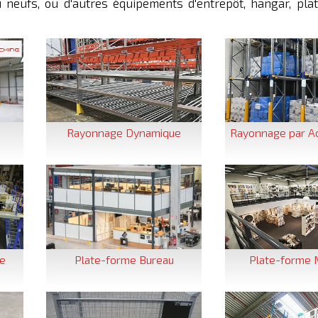
 neufs, ou d'autres équipements d'entrepôt, hangar, pla
Rayonnage Dynamique
Rayonnage par A
le
Plate-forme Bureau
Plate-forme 