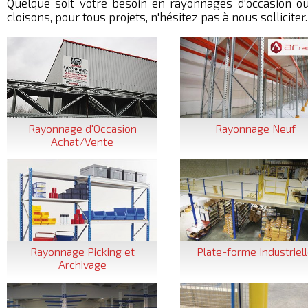
Quelque soit votre besoin en rayonnages d'occasion ou
cloisons, pour tous projets, n'hésitez pas à nous solliciter.
Rayonnage d'Occasion
Rayonnage Neuf
Achat/Vente
Rayonnage Picking et
Plate-forme Industriel
Archivage