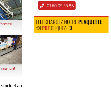
01 60 09 55 88
formité
ronnement
 stock et au